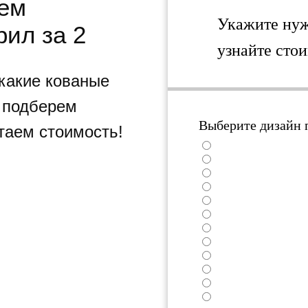
аем
Укажите ну
рил за 2
узнайте стои
 какие кованые
ы подберем
Выберите дизайн 
таем стоимость!