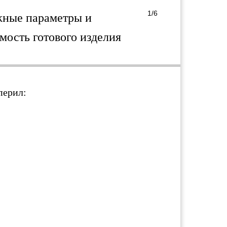
1/6
жные параметры и
мость готового изделия
перил: