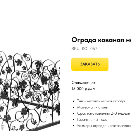
Ограда кованая н
SKU:
КОг-057
ЗАКАЗАТЬ
Стоимость от:
15 000 р./м.п.
Тип - металлическая ограда
Материал - сталь
Срок изготовления 2-3 недели
Гарантия - 2 года
Размеры оградки изготавливаю